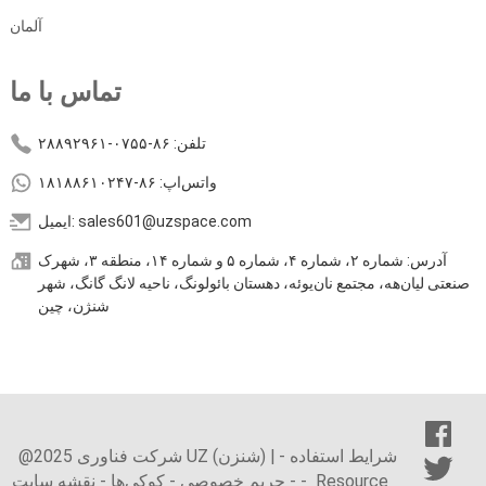
آلمان
تماس با ما
تلفن: ۸۶-۰۷۵۵-۲۸۸۹۲۹۶۱
واتس‌اپ: ۸۶-۱۸۱۸۸۶۱۰۲۴۷
ایمیل: sales601@uzspace.com
آدرس: شماره ۲، شماره ۴، شماره ۵ و شماره ۱۴، منطقه ۳، شهرک
صنعتی لیان‌هه، مجتمع نان‌یوئه، دهستان بائولونگ، ناحیه لانگ گانگ، شهر
شنژن، چین
شرایط استفاده
-
@2025 شرکت فناوری UZ (شنزن) |
Resource
-
-
حریم خصوصی
-
کوکی‌ها
-
نقشه سایت