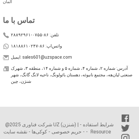
آلمان
تماس با ما
تلفن: ۸۶-۰۷۵۵-۲۸۸۹۲۹۶۱
واتس‌اپ: ۸۶-۱۸۱۸۸۶۱۰۲۴۷
ایمیل: sales601@uzspace.com
آدرس: شماره ۲، شماره ۴، شماره ۵ و شماره ۱۴، منطقه ۳، شهرک
صنعتی لیان‌هه، مجتمع نانیوئه، دهستان بائولونگ، ناحیه لانگ گانگ، شهر
شنژن، چین
شرایط استفاده
-
@2025 شرکت فناوری UZ (شنزن) |
Resource
-
-
حریم خصوصی
-
کوکی‌ها
-
نقشه سایت