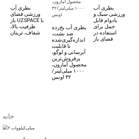
ب
بطری آب
بطری آب
ی
ورزشی سبک و
ورزشی فضای
ی
بادوام قابل
باز UZSPACE با
U
حمل برای
ظرفیت بالا،
بطری آب یخ‌زده
،
استفاده در
شفاف، تریتان
ضد نشت،
ر
فضای باز
اندازه‌گیری‌شده
ا
با قابلیت
آبرسانی و لوگو،
پرفروش‌ترین
محصول آمازون،
۱۰۰۰ میلی‌لیتر/
۳۲ اونس
خانه