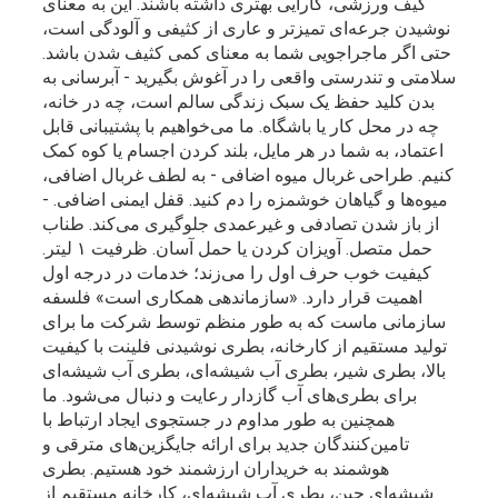
کیف ورزشی، کارایی بهتری داشته باشند. این به معنای
نوشیدن جرعه‌ای تمیزتر و عاری از کثیفی و آلودگی است،
حتی اگر ماجراجویی شما به معنای کمی کثیف شدن باشد.
سلامتی و تندرستی واقعی را در آغوش بگیرید - آبرسانی به
بدن کلید حفظ یک سبک زندگی سالم است، چه در خانه،
چه در محل کار یا باشگاه. ما می‌خواهیم با پشتیبانی قابل
اعتماد، به شما در هر مایل، بلند کردن اجسام یا کوه کمک
کنیم. طراحی غربال میوه اضافی - به لطف غربال اضافی،
میوه‌ها و گیاهان خوشمزه را دم کنید. قفل ایمنی اضافی. -
از باز شدن تصادفی و غیرعمدی جلوگیری می‌کند. طناب
حمل متصل. آویزان کردن یا حمل آسان. ظرفیت ۱ لیتر.
کیفیت خوب حرف اول را می‌زند؛ خدمات در درجه اول
اهمیت قرار دارد. «سازماندهی همکاری است» فلسفه
سازمانی ماست که به طور منظم توسط شرکت ما برای
تولید مستقیم از کارخانه، بطری نوشیدنی فلینت با کیفیت
بالا، بطری شیر، بطری آب شیشه‌ای، بطری آب شیشه‌ای
برای بطری‌های آب گازدار رعایت و دنبال می‌شود. ما
همچنین به طور مداوم در جستجوی ایجاد ارتباط با
تامین‌کنندگان جدید برای ارائه جایگزین‌های مترقی و
هوشمند به خریداران ارزشمند خود هستیم. بطری
شیشه‌ای چین، بطری آب شیشه‌ای، کارخانه مستقیم از