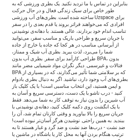
بنابراین در تماس با ما تردید نکنید. یک بطری ورزشی که به
طور خاص برای سبک زندگی فعال و در حال حرکت
ساخته شده است. بطری‌های آب ورزشی Uzspace برای
افرادی که می‌خواهند فراتر بروند یا قدم بعدی را در سفر
تناسب اندام خود بردارند، عالی هستند. با دهانه‌ی نوشیدنی
با جریان سریع و طراحی باریک و مناسب سفر، می‌توانید
از آبرسانی مناسب در هر کجا که جاده یا خارج از جاده
شما را می‌برد، لذت ببرید. بطری آب شیک و ممتاز،
طراحی کارآمد برای سفر. بطری آب بدون BPA، بدون
فتالات و غیرسمی. دیگر نگران مواد شیمیایی مضر مانند
BPA که بر سلامتی شما تأثیر می‌گذارند، که در بسیاری از
بطری‌های آب وجود دارد، نباشید. اگر به دنبال بطری بادوام
و ایمن هستید، این انتخاب مناسبی است! با یک کلیک باز
کنید - درب تاشو با یک دست، دسترسی سریع و آسان به
آب شیرین را بدون نیاز به توقف کار به شما می‌دهد. فقط
با یک انگشت روی دکمه کلیک کنید، دهانه‌ی نوشیدنی با
جریان سریع را بالا بیاورید و وقتی کارتان تمام شد، آن را
ببندید. به همین راحتی. نوشیدن هرگز آسان‌تر نبوده است!
ضد نشت - درب‌ها ضد نشت و ضد گرد و غبار هستند تا به
ترتیب هنگام بردن آنها به محل کار یا باشگاه در ماشین یا