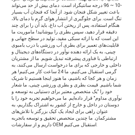
-10 ~ 96 درجه سانتیگراد است. دمای بیش از حد می‌تواند
باعث تغییر شکل فنجان شود. از آنجا که فنجان آب بسیار
تنگ است. برای جلوگیری از انتشار هوای گرم با دمای بالا،
هنگام استفاده، پس از ریختن آب داغ، باید آن را برای چند
دقیقه قرار دهید، سپس بطری را بپوشانید! ماموریت ما
این است که با ارائه سبکی مفید، تولید در سطح جهانی و
قابلیت‌های تعمیر برای بطری آب ورزشی با درب بامبوی
چینی، به یک ارائه دهنده نوآور در دستگاه‌های دیجیتال و
ارتباطی با فناوری پیشرفته تبدیل شویم. ما از مشتریان
داخلی و خارجی که برای ما درخواست ارسال می‌کنند، به
گرمی استقبال می‌کنیم، ما 24 ساعت کار می‌کنیم! هر
زمان و هر کجا که باشیم، ما هنوز اینجا هستیم تا شریک
شما باشیم. قیمت بطری و بطری ورزشی چینی، ما شعار
خود را "یک متخصص معتبر برای دستیابی به توسعه و
نوآوری مداوم" قرار داده‌ایم. ما می‌خواهیم تجربه خود را با
دوستان در داخل و خارج از کشور به اشتراک بگذاریم، به
عنوان راهی برای ایجاد یک کیک بزرگتر با تلاش‌های
مشترکمان. ما چندین متخصص تحقیق و توسعه باتجربه
داریم و از سفارشات OEM استقبال می‌کنیم.