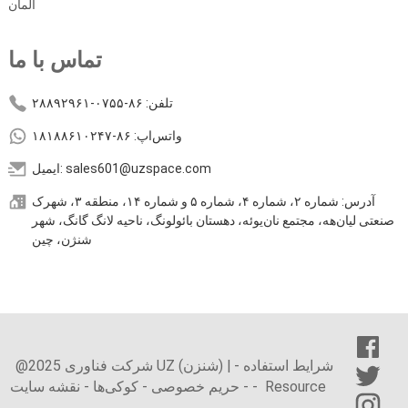
آلمان
تماس با ما
تلفن: ۸۶-۰۷۵۵-۲۸۸۹۲۹۶۱
واتس‌اپ: ۸۶-۱۸۱۸۸۶۱۰۲۴۷
ایمیل: sales601@uzspace.com
آدرس: شماره ۲، شماره ۴، شماره ۵ و شماره ۱۴، منطقه ۳، شهرک
صنعتی لیان‌هه، مجتمع نان‌یوئه، دهستان بائولونگ، ناحیه لانگ گانگ، شهر
شنژن، چین
شرایط استفاده
-
@2025 شرکت فناوری UZ (شنزن) |
Resource
-
-
حریم خصوصی
-
کوکی‌ها
-
نقشه سایت