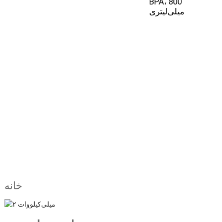
ه
BPA، 800
U
میلی‌لیتری
خانه