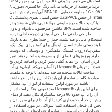
OEM استقبال می‌کنیم. نوشیدنی خالص، بدون نی. مفهوم
برند: برجسته از جزئیات می‌آید. رنگ: خاکستری/صورتی/
آبی/سبز/بنفش بدون BPA مقاومت دمایی: -10 ° C ~ 96 °
C جنس ایمنی: بطری پلاستیکی UZSPACE از جنس Tritan
با کیفیت بالا و درجه ایمنی مواد غذایی، قابل شستشو در
ماشین ظرفشویی، بادوام و بدون BPA ساخته شده است.
طراحی راحتی: طراحی آب‌بندی دریچه داخلی درب،
استحکام عالی و ضد نشت. حمل راحت: بطری دهانه باریک
با بند دستی طرح انسان، ایده‌آل برای کوهنوردی، پیک نیک،
سفر، پیاده‌روی، کمپینگ، ماهیگیری و دوستانی که دوست
دارند ورزش‌های فضای باز و سرپوشیده انجام دهند. تمیز
کردن آسان: این دهانه گشاد تمیز کردن و اضافه کردن یخ
را آسان می‌کند. لیوان‌های آب Uzspace® عمدتاً از تریتان
ساخت ایالات متحده ساخته شده‌اند. با توجه به ماهیت
مواد، هنگام استفاده از آن باید نکات زیر را در نظر داشته
باشید: در مورد اولین استفاده از لیوان آب، مشکل
ضدعفونی: هنگام استفاده از Uzspace® برای اولین بار،
آن را با آب حدود 90 درجه سانتیگراد تکان دهید. از دمای
بیش از حد آب خودداری کنید یا از آب داغ برای سوزاندن و
پختن کل فنجان استفاده کنید! سوالاتی در مورد استفاده از
فنجان آب: دمای بهینه استفاده از فنجان‌های تریتان حدود